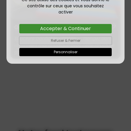
contrôle sur ceux que vous souhaitez
activer
Océan
240€
Accepter & Continuer
Structure Gonflable « Océan » Plongez dans
Refuser & Fermer
un univers marin ludique avec cette structure
gonflable colorée sur le...
Personnaliser