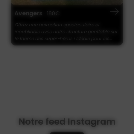
Océan
240€
Structure Gonflable « Océan » Plongez dans
un univers marin ludique avec cette structure
gonflable colorée sur le...
Notre feed Instagram