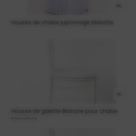
2€
Housse de chaise juponnage blanche
1€
Housse de galette Blanche pour chaise
Napoléon