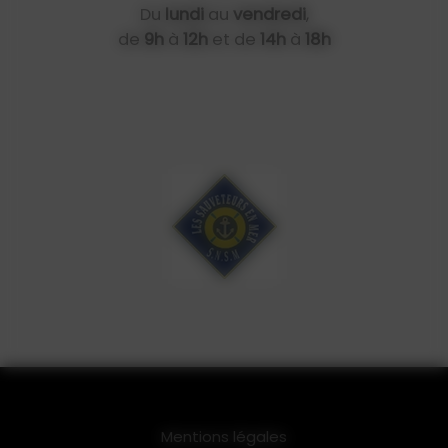
Du
lundi
au
vendredi
,
de
9h
à
12h
et de
14h
à
18h
Mentions légales