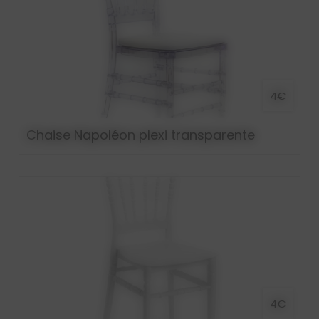
4€
Chaise Napoléon plexi transparente
4€