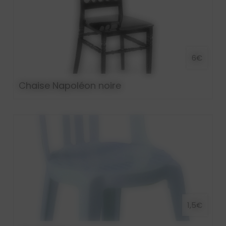
6€
Chaise Napoléon noire
1,5€