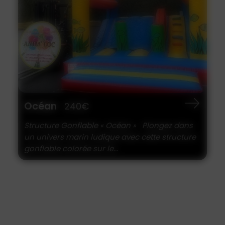
Océan
240€
Structure Gonflable « Océan » Plongez dans
un univers marin ludique avec cette structure
gonflable colorée sur le...