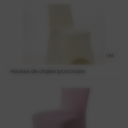
1,5€
Housse de chaise lycra ivoire