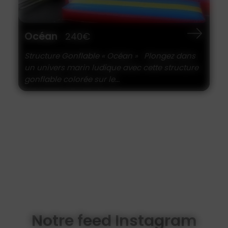
Océan
240€
Structure Gonflable « Océan » Plongez dans
un univers marin ludique avec cette structure
gonflable colorée sur le...
Notre feed Instagram