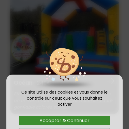
Océan
240€
Ce site utilise des cookies et vous donne le
Structure Gonflable « Océan » Plongez dans
contrôle sur ceux que vous souhaitez
un univers marin ludique avec cette structure
activer
gonflable colorée sur le...
Accepter & Continuer