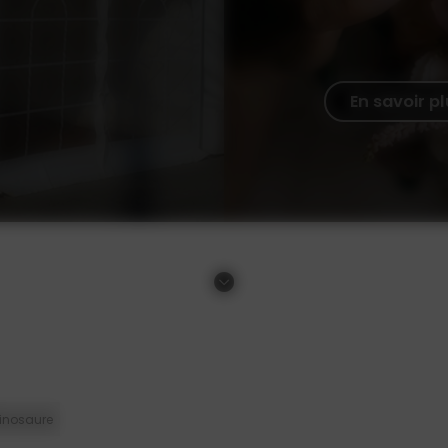
En savoir p
inosaure