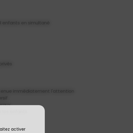
8 enfants en simultané
privés
 tenue immédiatement l'attention
rsif
éraux
 les enfants
aitez activer