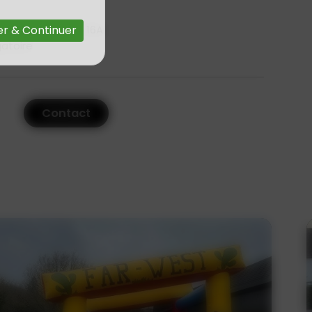
 nécessaire 220v 16A
r & Continuer
gatoire
Contact