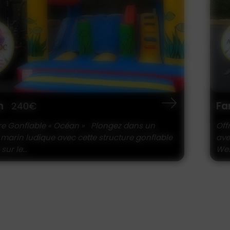
West
P
240€
 aux enfants une aventure digne des cow-boys
Ch
ette structure gonflable sur le thème du Far
lu
ec ses couleurs vives,...
gon