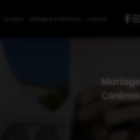
M'LOC
-
9 bis rue des Sabotiers, 22480 Canihuel
-
06 70 22 
Location
Mariage & Cérémonie
Contact
Mariage
Cérémo