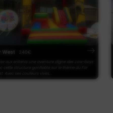
eppa Pig
180€
âteau gonflable Peppa Pig Un univers coloré et
dique qui ravira les plus petits ! Ce château
flable sur le...