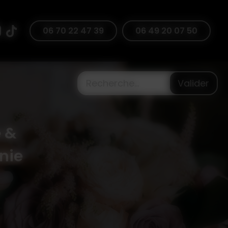
47 39
06 70 22 47 39
06 49 20 07 50
Valider
 &
nie