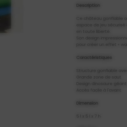
Description
Ce château gonflable or
espace de jeu sécurisé 
en toute liberté.
Son design impressionne 
pour créer un effet « w
Caractéristiques
Structure gonflable avec
Grande zone de saut
Design dinosaure géant (
Accès facile à l'avant
Dimension
5 l x 5 l x 7 h