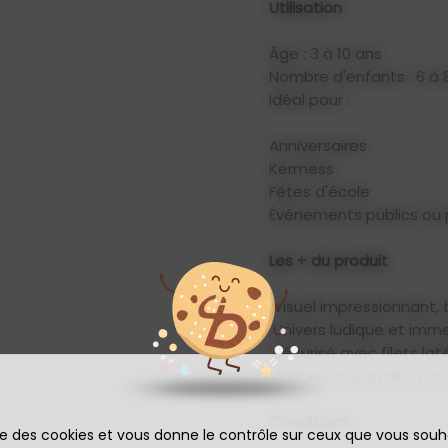
Utilisation
Âge : 3 à 10 ans
Nombre d'enfants : 6 à 
Idéal pour :
Anniversaires
Kermess
Fêtes d'école
Événements publics ou 
Les + du produit
Visuel impressionnant,
Univers ludique et imme
Sécurisé avec filets lat
Animation parfaite pour
Conditions
ise des cookies et vous donne le contrôle sur ceux que vous souh