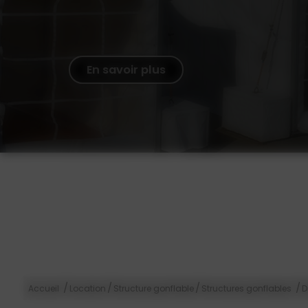
En savoir plus
/
/
/
/
Accueil
Location
Structure gonflable
Structures gonflables
D