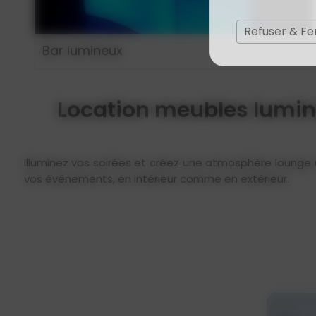
Refuser & F
Bar lumineux
Location meubles lumin
Illuminez vos soirées et créez une atmosphère lounge 
vos événements, en intérieur comme en extérieur.