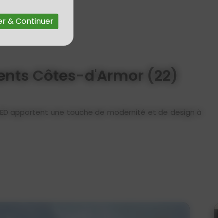
r & Continuer
ents Côtes-d'Armor (22)
s LED apportent une touche de modernité et de design à