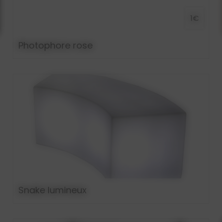
1€
Photophore rose
Snake lumineux