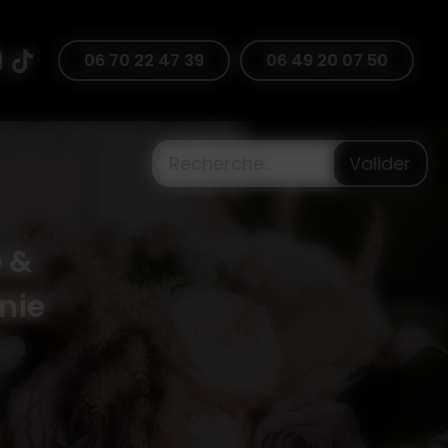
47 39
06 70 22 47 39
06 49 20 07 50
Valider
 &
nie