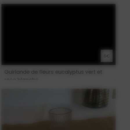
6€
Guirlande de fleurs eucalyptus vert et
rose blanche