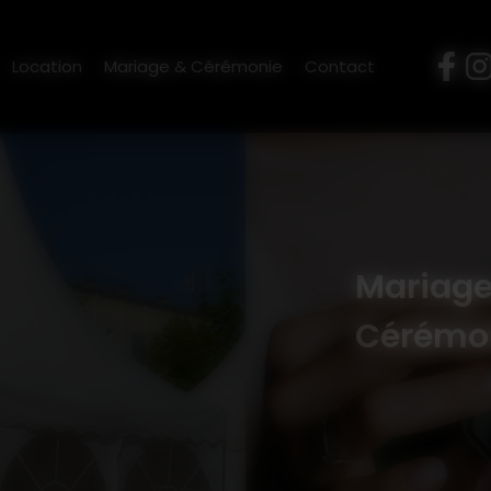
M'LOC
-
9 bis rue des Sabotiers, 22480 Canihuel
-
06 70 22 
Location
Mariage & Cérémonie
Contact
Mariage
Cérémo