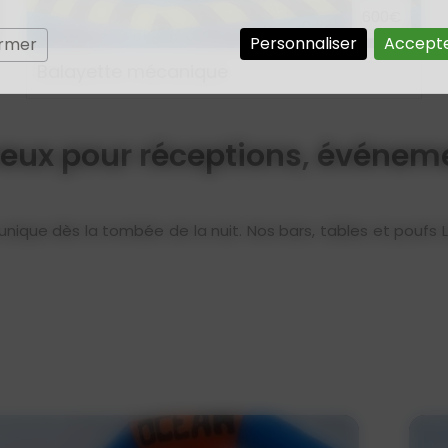
600€
Personnaliser
Accepte
ermer
Balayette mécanique
eux pour réceptions, événem
unique dès la tombée de la nuit. Nos bars, tables et pouf