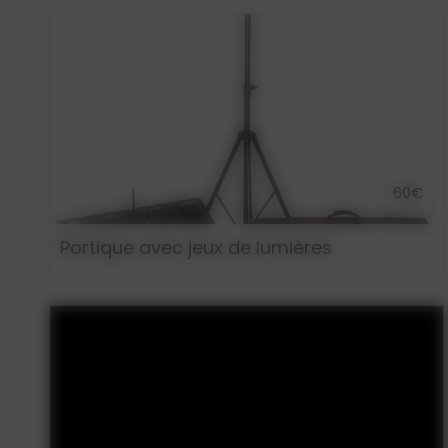
60€
Portique avec jeux de lumières