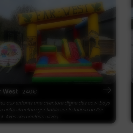
r West
240€
rez aux enfants une aventure digne des cow-boys
c cette structure gonflable sur le thème du Far
t Avec ses couleurs vives,...