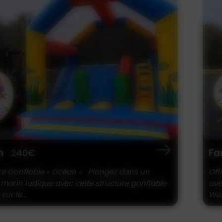
n
Fa
240€
re Gonflable « Océan » Plongez dans un
Off
 marin ludique avec cette structure gonflable
ave
sur le...
Wes