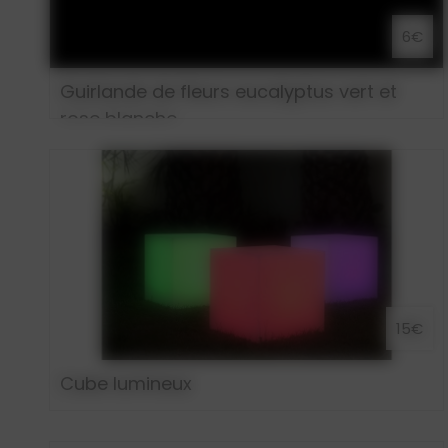
6€
Guirlande de fleurs eucalyptus vert et
rose blanche
15€
Cube lumineux