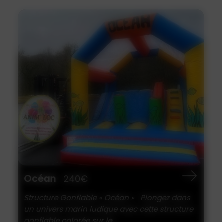
Océan
240€
Structure Gonflable « Océan » Plongez dans
un univers marin ludique avec cette structure
gonflable colorée sur le...