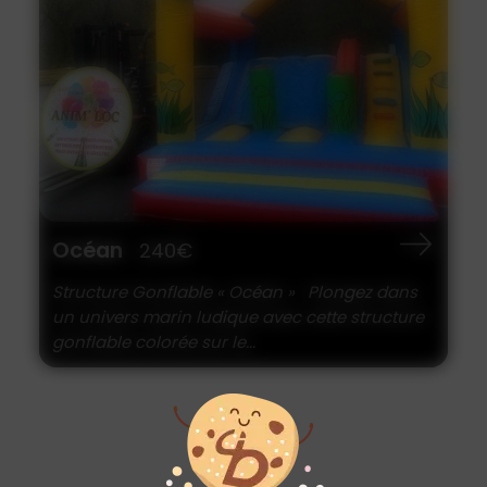
Océan
240€
Structure Gonflable « Océan » Plongez dans
un univers marin ludique avec cette structure
gonflable colorée sur le...