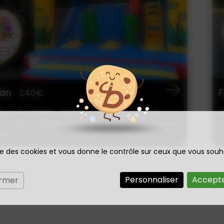
n
Fa
240€
re Gonflable « Océan » Plongez dans un
Off
 marin ludique avec cette structure gonflable
ave
sur le...
Wes
ise des cookies et vous donne le contrôle sur ceux que vous souh
Personnaliser
Accepte
ermer