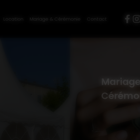
M'LOC
-
9 bis rue des Sabotiers, 22480 Canihuel
-
06 70 22 
Location
Mariage & Cérémonie
Contact
Mariage
Cérémo