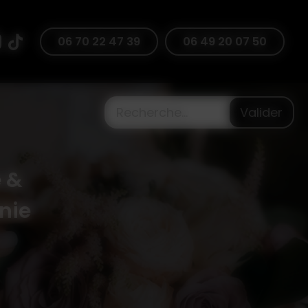
47 39
06 70 22 47 39
06 49 20 07 50
Valider
 &
nie