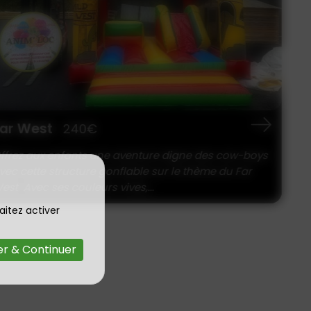
r West
240€
rez aux enfants une aventure digne des cow-boys
c cette structure gonflable sur le thème du Far
t Avec ses couleurs vives,...
aitez activer
r & Continuer