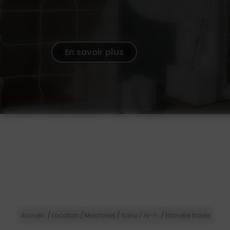
En savoir plus
/
/
/
/
Accueil
Location
Machines
Sono / Hi-Fi
Etincelle froide