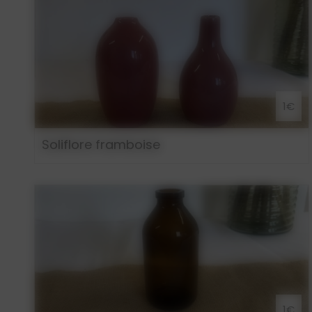
1€
Soliflore framboise
1€