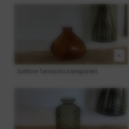
1€
Soliflore Terracota transparent