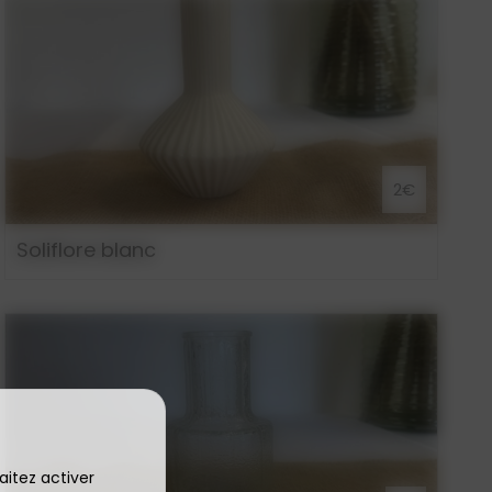
2€
Soliflore blanc
aitez activer