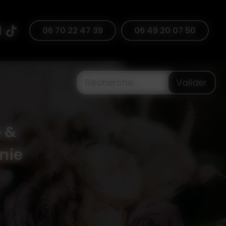
47 39
06 70 22 47 39
06 49 20 07 50
Valider
 &
nie