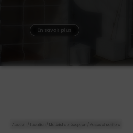
En savoir plus
/
/
/
Accueil
Location
Matériel de réception
Vases et soliflore