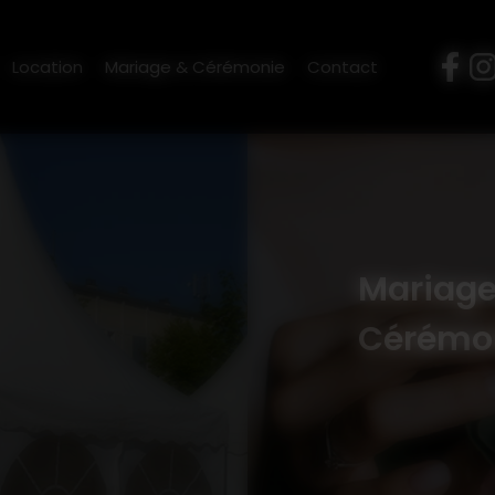
M'LOC
-
9 bis rue des Sabotiers, 22480 Canihuel
-
06 70 22 
Location
Mariage & Cérémonie
Contact
Mariage
Cérémo