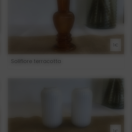
1€
Soliflore terracotta
1€