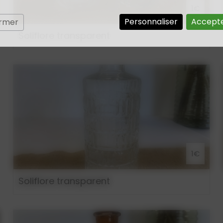
1€
Personnaliser
Accepte
ermer
Soliflore transparent
1€
Soliflore transparent