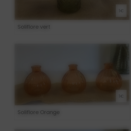
1€
Soliflore vert
1€
Soliflore Orange