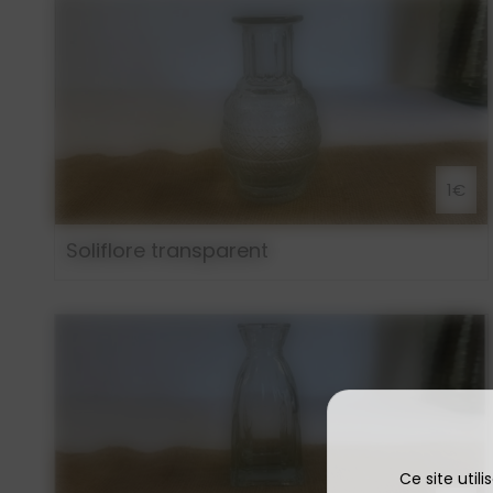
1€
Soliflore transparent
Ce site util