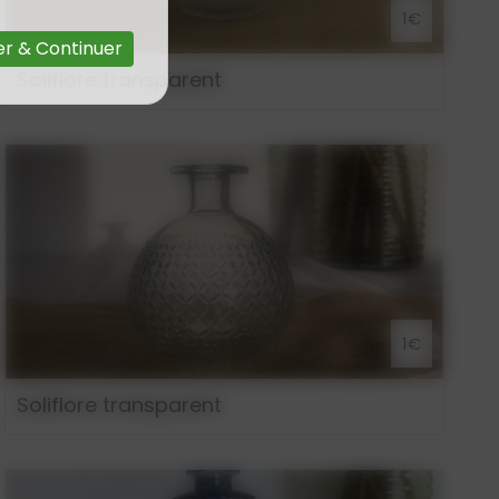
1€
r & Continuer
Soliflore transparent
1€
Soliflore transparent