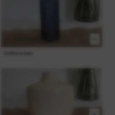
1€
Soliflore bleu
2€