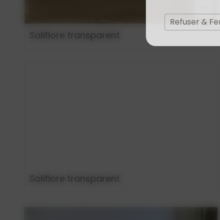
1€
Refuser & F
Soliflore transparent
Soliflore transparent