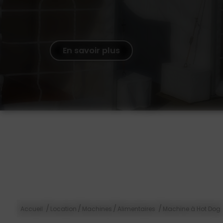
En savoir plus
/
/
/
/
Accueil
Location
Machines
Alimentaires
Machine à Hot Dog