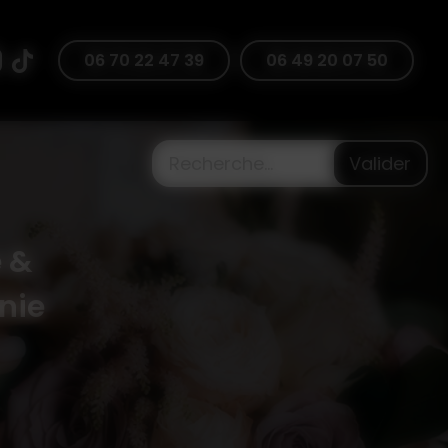
47 39
06 70 22 47 39
06 49 20 07 50
Valider
 &
nie