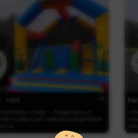
est
Pe
240€
aux enfants une aventure digne des cow-boys
Châ
tte structure gonflable sur le thème du Far
lud
ec ses couleurs vives,...
gonf