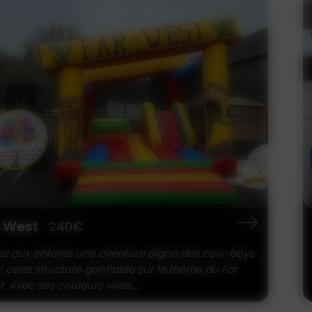
ppa Pig
180€
teau gonflable Peppa Pig Un univers coloré et
ique qui ravira les plus petits ! Ce château
lable sur le...