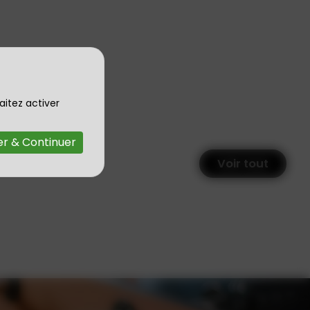
aitez activer
r & Continuer
Voir tout