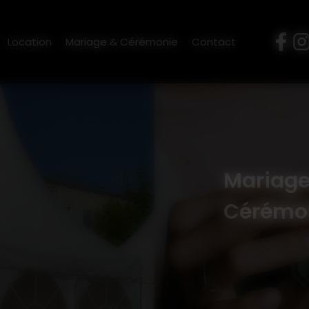
M'LOC
-
9 bis rue des Sabotiers, 22480 Canihuel
-
06 70 22 
Location
Mariage & Cérémonie
Contact
Mariage
Cérémo