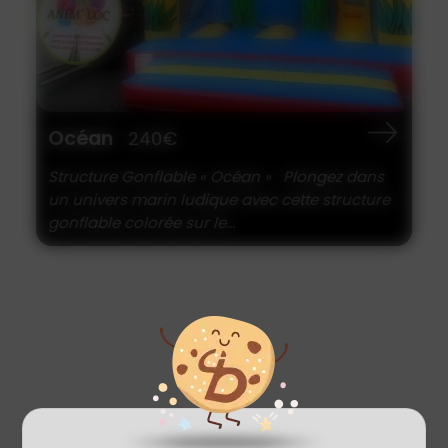
Océan
240€
Structure Gonflable « Océan » Plongez dans
un univers marin ludique avec cette structure
gonflable colorée sur le...